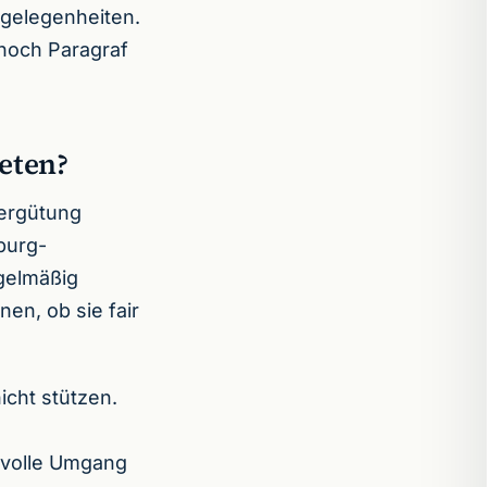
ngelegenheiten.
 noch Paragraf
eten?
Vergütung
burg-
gelmäßig
en, ob sie fair
icht stützen.
tvolle Umgang