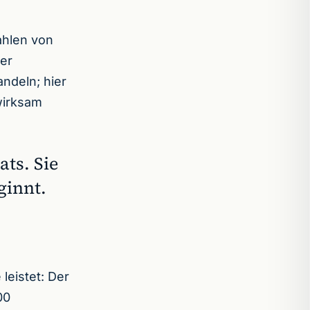
Zahlen von
der
ndeln; hier
wirksam
ats. Sie
ginnt.
leistet: Der
00