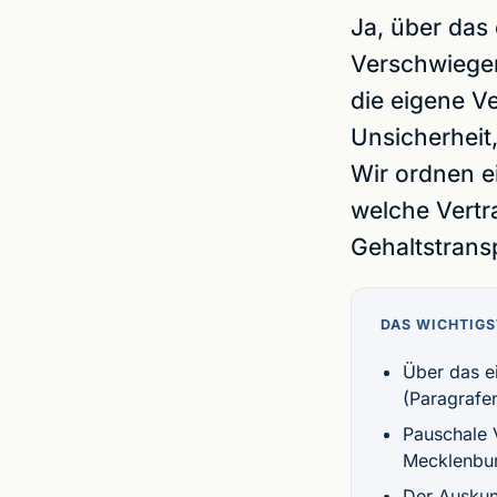
Ja, über das 
Verschwiegen
die eigene V
Unsicherheit,
Wir ordnen e
welche Vertr
Gehaltstrans
DAS WICHTIGS
Über das ei
(Paragrafe
Pauschale 
Mecklenbur
Der Auskun