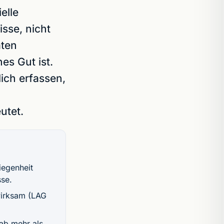
elle
sse, nicht
aten
es Gut ist.
ich erfassen,
utet.
iegenheit
se.
wirksam (LAG
ab mehr als