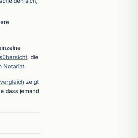
scheiden sich,
sere
einzelne
sübersicht
, die
 Notariat
.
vergleich
zeigt
ne dass jemand