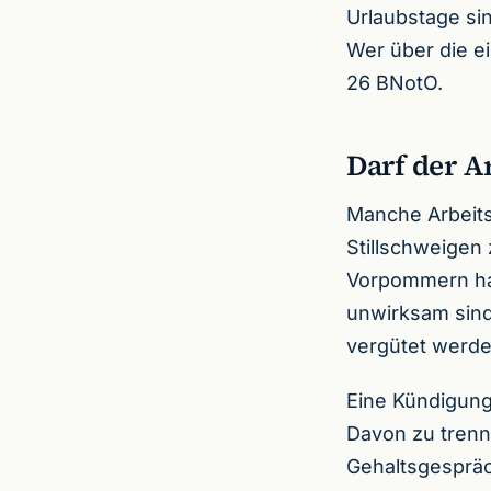
Urlaubstage si
Wer über die e
26 BNotO.
Darf der A
Manche Arbeits
Stillschweigen
Vorpommern hat
unwirksam sind
vergütet werde
Eine Kündigung
Davon zu trenne
Gehaltsgespräc