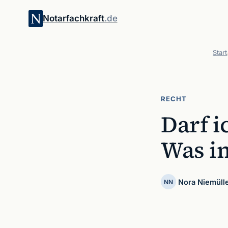
Notarfachkraft
.de
Start
RECHT
Darf i
Was im
Nora Niemüll
NN