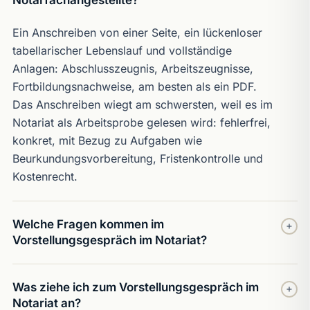
Notarfachangestellte?
Ein Anschreiben von einer Seite, ein lückenloser
tabellarischer Lebenslauf und vollständige
Anlagen: Abschlusszeugnis, Arbeitszeugnisse,
Fortbildungsnachweise, am besten als ein PDF.
Das Anschreiben wiegt am schwersten, weil es im
Notariat als Arbeitsprobe gelesen wird: fehlerfrei,
konkret, mit Bezug zu Aufgaben wie
Beurkundungsvorbereitung, Fristenkontrolle und
Kostenrecht.
Welche Fragen kommen im
Vorstellungsgespräch im Notariat?
Fast immer diese fünf: Warum das Notariat? Wie
Was ziehe ich zum Vorstellungsgespräch im
gehen Sie mit Fehlern und Fristen um? Wie halten
Notariat an?
Sie es mit der Verschwiegenheit? Welche